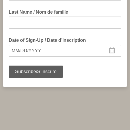
Last Name / Nom de famille
Date of Sign-Up / Date d’inscription
MM/DD/YYYY
Please insert the date you have signed up to receive these
emails.